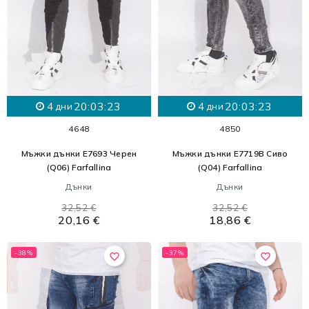
4
20:03:21
4
20:03:21
дни
дни
46
48
48
50
Мъжки дънки E7693 Черен
Мъжки дънки E7719B Сиво
(Q06) Farfallina
(Q04) Farfallina
Дънки
Дънки
32,52 €
32,52 €
20,16 €
18,86 €
-38%
-37%
favorite_border
favorite_border