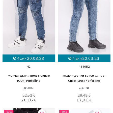
4
20:03:21
4
20:03:21
дни
дни
42
44
46
52
Мъжки дънки E9615 Синьо
Мъжки дънки E7709 Синьо-
(Q04) Farfallina
Сиво (G65) Farfallina
Дънки
Дънки
32,52 €
28,43 €
20,16 €
17,91 €
-37%
-50%