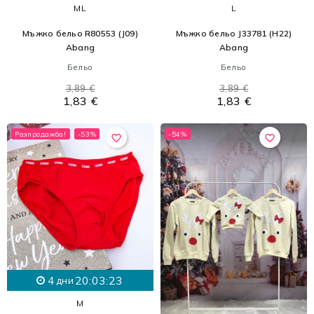
M
L
L
Мъжко бельо R80553 (J09)
Мъжко бельо J33781 (H22)
Abang
Abang
Бельо
Бельо
3,89 €
3,89 €
1,83 €
1,83 €
Разпродажба!
-53%
-54%
favorite_border
favorite_border
4
20:03:21
дни
M