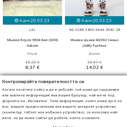
4
20:03:21
4
20:03:21
дни
дни
L
XL
46-32
48-34
50-36
44-30
42-28
Мъжка блуза 9304 Бял (G00)
Мъжки дънки M2302 Синьо
Adrom
(G65) Fashion
Блузи
Дънки
18,20 €
30,47 €
8,37 €
14,02 €
Разпродажба!
-49%
Разпродажба!
-50%
Контролирайте поверителността си
favorite_border
favorite_border
Когато посетите който и да е уебсайт, той може да съхранява
или извлича информация във вашия браузър, най-вече под
формата на „бисквитки“. Тази информация, която може да е за
FILTER
вас, вашите предпочитания или вашето интернет устройство
(компютър, таблет или мобилно устройство), се използва най-
вече, за да може сайтът да работи, както очаквате.