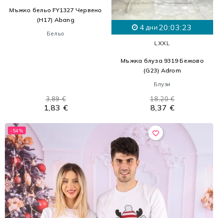
Мъжко бельо FY1327 Червено
(H17) Abang
4
20:03:21
дни
Бельо
L
XXL
Мъжка блуза 9319 Бежово
(G23) Adrom
Блузи
3,89 €
18,20 €
1,83 €
8,37 €
-54%
favorite_border