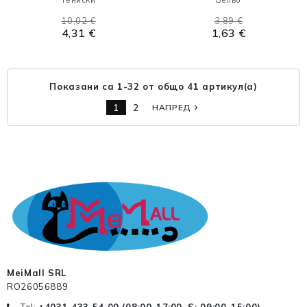
Тениски
Бельо
10,02 €
3,89 €
4,31 €
1,63 €
Показани са 1-32 от общо 41 артикул(а)
1
2
НАПРЕД
navigate_next
MeiMall SRL
RO26056889