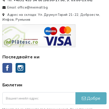
Tel:
+4031 433 54 00 (
08:00-17:00, S: 09:00-15:00
)
Email: office@meimall.bg
Адрес на склада: Ул. Друмул Гарий 21-22, Доброести,
Илфов, Румъния
Последвайте ни
Facebook
Instagram
Бюлетин
Добре