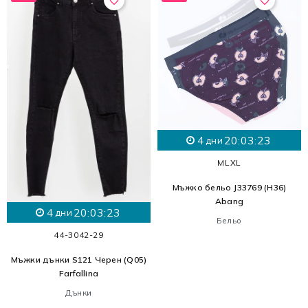
favorite_border
favorite_border
4
20:03:21
дни
M
L
XL
Мъжко бельо J33769 (H36)
Abang
4
20:03:21
дни
Бельо
44-30
42-29
Мъжки дънки S121 Черен (Q05)
Farfallina
Дънки