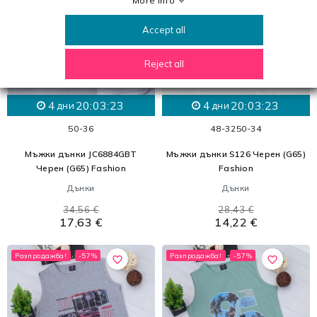
More info
Accept all
Reject all
4
20:03:21
4
20:03:21
дни
дни
50-36
48-32
50-34
Мъжки дънки JC6884GBT
Мъжки дънки S126 Черен (G65)
Черен (G65) Fashion
Fashion
Дънки
Дънки
34,56 €
28,43 €
17,63 €
14,22 €
Разпродажба!
-57%
Разпродажба!
-57%
favorite_border
favorite_border