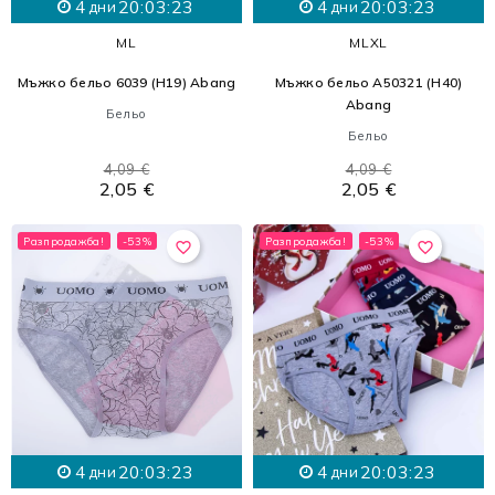
4
20:03:21
4
20:03:21
дни
дни
M
L
M
L
XL
Мъжко бельо 6039 (H19) Abang
Мъжко бельо A50321 (H40)
Abang
Бельо
Бельо
4,09 €
4,09 €
2,05 €
2,05 €
Разпродажба!
-53%
Разпродажба!
-53%
favorite_border
favorite_border
4
20:03:21
4
20:03:21
дни
дни