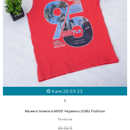
4
20:03:21
дни
S
Мъжка тениска M003 Червено (G65) Fashion
Тениски
10,02 €