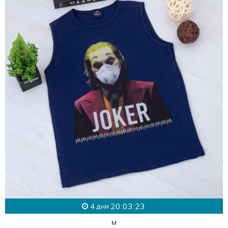
4
20:03:21
дни
M