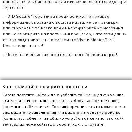
направените в банкомата или във физическата среда, при
търговеца.
- "3-D Secure" гарантира преди всичко, че никаква
информация, свързана с вашата карта, не се прехвърля
или съхранява по всяко време на сървърите на магазина
или на сървърите на платежния процесор, като тези данни
се въвеждат директно в системите Visa и MasterCard.
Важно е да знаете!
- Не се начислява такса за плащания с банкови карти!
Контролирайте поверителността си
Когато посетите който и да е уебсайт, той може да съхранява
или извлича информация във вашия браузър, най-вече под
формата на „бисквитки“. Тази информация, която може да е за
вас, вашите предпочитания или вашето интернет устройство
(компютър, таблет или мобилно устройство), се използва най-
MeiMall SRL
вече, за да може сайтът да работи, както очаквате.
RO26056889