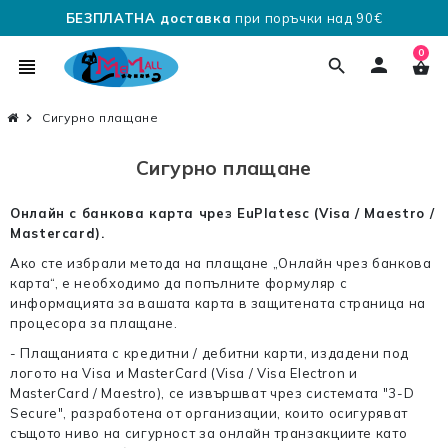
БЕЗПЛАТНА доставка
при поръчки над 90€
0
person
view_headline
search
shopping_basket
chevron_right
Сигурно плащане
Сигурно плащане
Онлайн с банкова карта чрез EuPlatesc (Visa / Maestro /
Mastercard).
Ако сте избрали метода на плащане „Онлайн чрез банкова
карта“, е необходимо да попълните формуляр с
информацията за вашата карта в защитената страница на
процесора за плащане.
- Плащанията с кредитни / дебитни карти, издадени под
логото на Visa и MasterCard (Visa / Visa Electron и
MasterCard / Maestro), се извършват чрез системата "3-D
Secure", разработена от организации, които осигуряват
същото ниво на сигурност за онлайн транзакциите като