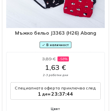
Мъжко бельо J3363 (H26) Abang
В наличност
check
3,89 €
-58%
1,63 €
2-3 работни дни
Специалната оферта приключва след
1
23:37:43
ден
Цвят