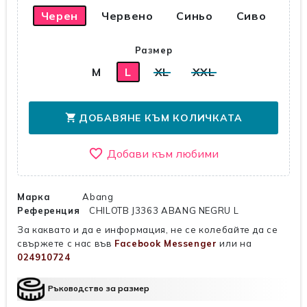
Черен
Червено
Синьо
Сиво
Размер
M
L
XL
XXL
ДОБАВЯНЕ КЪМ КОЛИЧКАТА
shopping_cart
favorite_border
Марка
Abang
Референция
CHILOTB J3363 ABANG NEGRU L
За каквато и да е информация, не се колебайте да се
свържете с нас във
Facebook Messenger
или на
024910724
Ръководство за размер