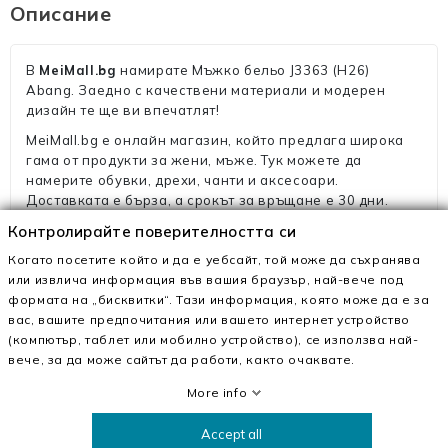
Описание
В
MeiMall.bg
намирате Мъжко бельо J3363 (H26)
Abang. Заедно с качествени материали и модерен
дизайн те ще ви впечатлят!
MeiMall.bg е онлайн магазин, който предлага широка
гама от продукти за жени, мъже. Тук можете да
намерите обувки, дрехи, чанти и аксесоари.
Доставката е бърза, а срокът за връщане е 30 дни.
Контролирайте поверителността си
Когато посетите който и да е уебсайт, той може да съхранява
или извлича информация във вашия браузър, най-вече под
Внимание!
формата на „бисквитки“. Тази информация, която може да е за
вас, вашите предпочитания или вашето интернет устройство
(компютър, таблет или мобилно устройство), се използва най-
От съображения за хигиена бельото и банските не се
вече, за да може сайтът да работи, както очаквате.
връщат!
More info
Accept all
Потребители, които купиха този