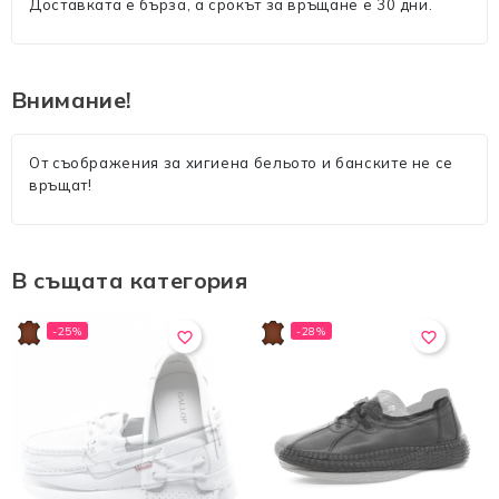
Доставката е бърза, а срокът за връщане е 30 дни.
Внимание!
От съображения за хигиена бельото и банските не се
връщат!
В същата категория
-25%
-28%
favorite_border
favorite_border