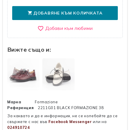
ДОБАВЯНЕ КЪМ КОЛИЧКАТА
shopping_cart
favorite_border
Вижте също и:
Марка
Formazione
Референция
2211G01 BLACK FORMAZIONE 38
За каквато и да е информация, не се колебайте да се
свържете с нас във
Facebook Messenger
или на
024910724