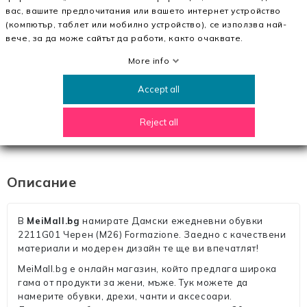
вас, вашите предпочитания или вашето интернет устройство
Интериорен Материал
естествена кожа
(компютър, таблет или мобилно устройство), се използва най-
вече, за да може сайтът да работи, както очаквате.
Материалът на
pvc
подметката
More info
Височина на петата
3 см
Accept all
Височина на
1.5 см
Reject all
платформата
Описание
В
MeiMall.bg
намирате Дамски ежедневни обувки
2211G01 Черен (M26) Formazione. Заедно с качествени
материали и модерен дизайн те ще ви впечатлят!
MeiMall.bg е онлайн магазин, който предлага широка
гама от продукти за жени, мъже. Тук можете да
намерите обувки, дрехи, чанти и аксесоари.