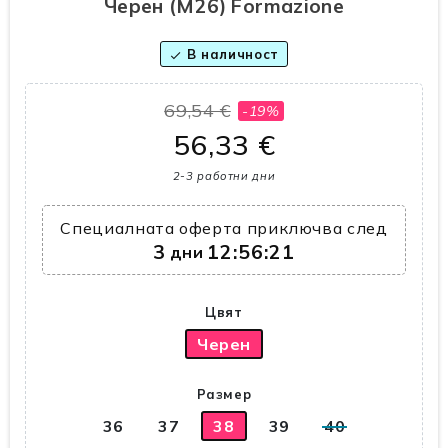
Черен (M26) Formazione
В наличност
check
69,54 €
-19%
56,33 €
2-3 работни дни
Специалната оферта приключва след
3
12:56:21
дни
Цвят
Черен
Размер
36
37
38
39
40