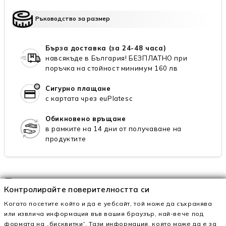
Ръководство за размер
Бърза доставка (за 24-48 часа)
навсякъде в България! БЕЗПЛАТНО при
поръчка на стойност минимум 160 лв
Сигурно плащане
с картата чрез euPlatesc
Обикновено връщане
в рамките на 14 дни от получаване на
продуктите
Техническо описание
Контролирайте поверителността си
Когато посетите който и да е уебсайт, той може да съхранява
Външен материал
естествена кожа
или извлича информация във вашия браузър, най-вече под
формата на „бисквитки“. Тази информация, която може да е за