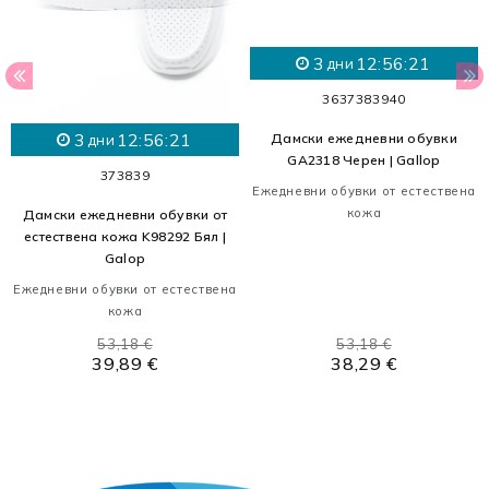
3
12:56:21
дни
36
37
38
39
40
3
12:56:21
Дамски ежедневни обувки
дни
GA2318 Черен | Gallop
37
38
39
Ежедневни обувки от естествена
кожа
Дамски ежедневни обувки от
естествена кожа K98292 Бял |
Galop
Ежедневни обувки от естествена
кожа
53,18 €
53,18 €
39,89 €
38,29 €