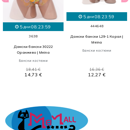
5
08:23:59
дни
5
08:23:59
44
46
48
дни
36
38
Дамски бански L29-1 Корал |
Meina
Дамски бански 30222
Бански костюми
Оранжево | Meina
Бански костюми
18,41 €
16,36 €
14,73 €
12,27 €