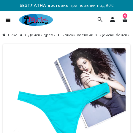
БЕЗПЛАТНА доставка
при поръчки над 90€
0
person
view_headline
search
shopping_basket
chevron_right
Жени
chevron_right
Дамски дрехи
chevron_right
Бански костюми
chevron_right
Дамски бански B