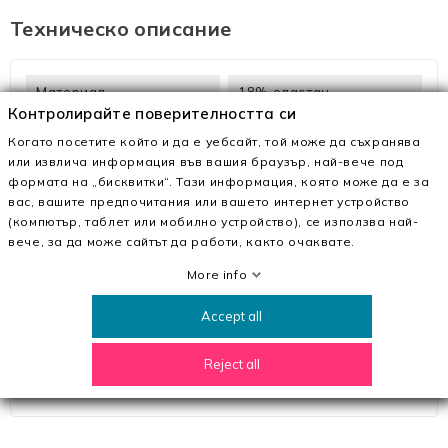
Техническо описание
Материал
18% еластан
Контролирайте поверителността си
82% полиамид
Когато посетите който и да е уебсайт, той може да съхранява
или извлича информация във вашия браузър, най-вече под
формата на „бисквитки“. Тази информация, която може да е за
Описание
вас, вашите предпочитания или вашето интернет устройство
(компютър, таблет или мобилно устройство), се използва най-
вече, за да може сайтът да работи, както очаквате.
В
MeiMall.bg
намирате Дамски бански B01 Синьо |
Meina. Заедно с качествени материали и модерен
More info
дизайн те ще ви впечатлят!
Accept all
MeiMall.bg е онлайн магазин, който предлага широка
гама от продукти за жени, мъже. Тук можете да
намерите обувки, дрехи, чанти и аксесоари.
Reject all
Доставката е бърза, а срокът за връщане е 30 дни.