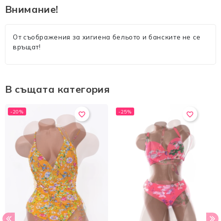
Внимание!
От съображения за хигиена бельото и банските не се
връщат!
В същата категория
-20%
-25%
favorite_border
favorite_border