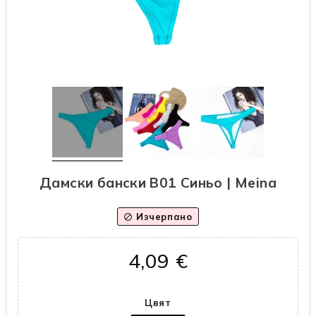
Дамски бански B01 Синьо | Meina
Изчерпано
block
4,09 €
Цвят