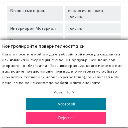
Външен материал
екологична кожа
текстил
Интериорен Материал
текстил
Материалът на
каучук
Контролирайте поверителността си
подметката
Когато посетите който и да е уебсайт, той може да съхранява
Височина на
4.5 см
или извлича информация във вашия браузър, най-вече под
платформата
формата на „бисквитки“. Тази информация, която може да е за
вас, вашите предпочитания или вашето интернет устройство
(компютър, таблет или мобилно устройство), се използва най-
вече, за да може сайтът да работи, както очаквате.
Описание
More info
В
MeiMall.bg
намирате Дамски кецове 3B36 Черен |
Accept all
Mei. Заедно с качествени материали и модерен дизайн
те ще ви впечатлят!
Reject all
MeiMall.bg е онлайн магазин, който предлага широка