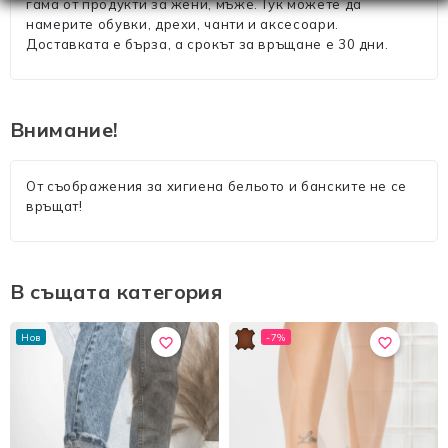
гама от продукти за жени, мъже. Тук можете да
намерите обувки, дрехи, чанти и аксесоари.
Доставката е бърза, а срокът за връщане е 30 дни.
Внимание!
От съображения за хигиена бельото и банските не се
връщат!
В същата категория
Нов
-7%
favorite_border
favorite_border