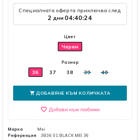
Специалната оферта приключва след
2
04:40:23
дни
Цвят
Черен
Размер
36
37
38
39
40
ДОБАВЯНЕ КЪМ КОЛИЧКАТА
shopping_cart
favorite_border
Марка
Mei
Референция
3B36 01 BLACK MEI 36