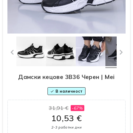
Дамски кецове 3B36 Черен | Mei
В наличност
check
31,91 €
-67%
10,53 €
2-3 работни дни