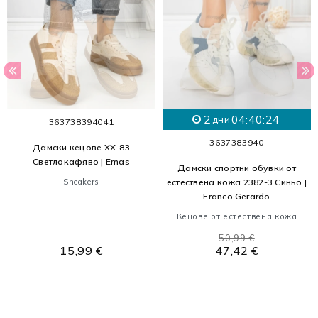
2
04:40:23
дни
36
37
38
39
40
41
36
37
38
39
40
Дамски кецове XX-83
Светлокафяво | Emas
Дамски спортни обувки от
Sneakers
естествена кожа 2382-3 Синьо |
Franco Gerardo
Кецове от естествена кожа
50,99 €
15,99 €
47,42 €