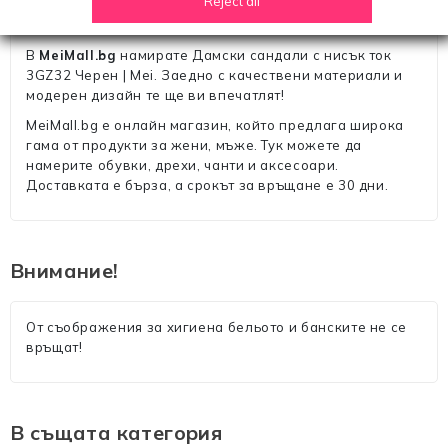
Reject all
В
MeiMall.bg
намирате Дамски сандали с нисък ток
3GZ32 Черен | Mei. Заедно с качествени материали и
модерен дизайн те ще ви впечатлят!
MeiMall.bg е онлайн магазин, който предлага широка
гама от продукти за жени, мъже. Тук можете да
намерите обувки, дрехи, чанти и аксесоари.
Доставката е бърза, а срокът за връщане е 30 дни.
Внимание!
От съображения за хигиена бельото и банските не се
връщат!
В същата категория