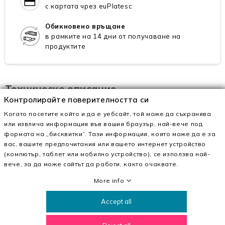
с картата чрез euPlatesc
Обикновено връщане
в рамките на 14 дни от получаване на
продуктите
Техническо описание
Контролирайте поверителността си
Когато посетите който и да е уебсайт, той може да съхранява
Външен материал
други материали
или извлича информация във вашия браузър, най-вече под
екологична кожа
формата на „бисквитки“. Тази информация, която може да е за
вас, вашите предпочитания или вашето интернет устройство
Интериорен Материал
други материали
(компютър, таблет или мобилно устройство), се използва най-
вече, за да може сайтът да работи, както очаквате.
Материалът на
пяна
More info
подметката
Accept all
Описание