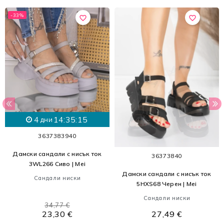
-33%
favorite_border
favorite_border
4
14:35:15
дни
36
37
38
39
40
Дамски сандали с нисък ток
36
37
38
40
3WL266 Сиво | Mei
Дамски сандали с нисък ток
Сандали ниски
5HXS68 Черен | Mei
Сандали ниски
34,77 €
23,30 €
27,49 €