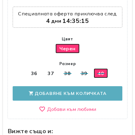
Специалната оферта приключва след
4
14:35:15
дни
Цвят
Черен
Размер
36
37
38
39
40
ДОБАВЯНЕ КЪМ КОЛИЧКАТА
shopping_cart
favorite_border
Вижте също и: