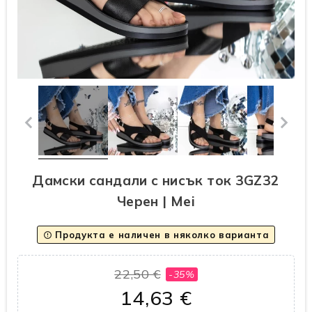
Дамски сандали с нисък ток 3GZ32
Черен | Mei
Продукта е наличен в няколко варианта
error_outline
22,50 €
-35%
14,63 €