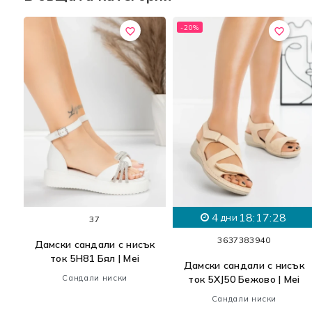
-20%
favorite_border
favorite_border
4
18:17:27
ък
дни
37
36
37
38
39
40
Дамски сандали с нисък
ток 5H81 Бял | Mei
Дамски сандали с нисък
Сандали ниски
ток 5XJ50 Бежово | Mei
Сандали ниски