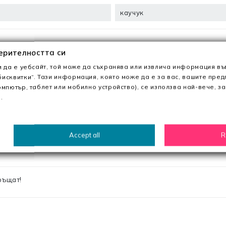
каучук
ерителността си
и да е уебсайт, той може да съхранява или извлича информация въ
исквитки“. Тази информация, която може да е за вас, вашите пре
 Черен MeI. Заедно с качествени материали и модерен дизайн
омпютър, таблет или мобилно устройство), се използва най-вече, за
.
ма от продукти за жени, мъже. Тук можете да намерите обувки,
Accept all
R
ръщат!