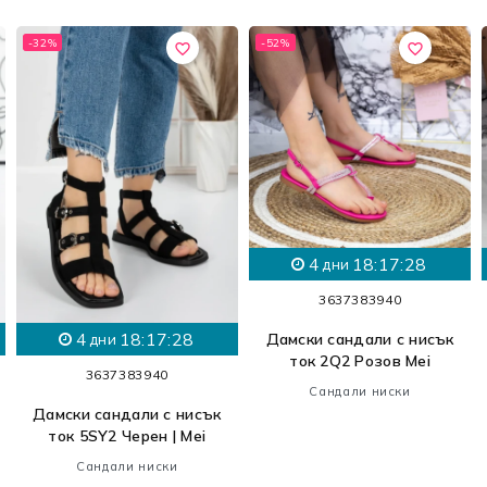
-32%
-52%
favorite_border
favorite_border
4
18:17:27
дни
36
37
38
39
40
4
18:17:27
Дамски сандали с нисък
дни
ток 2Q2 Розов Mei
36
37
38
39
40
Сандали ниски
Дамски сандали с нисък
ток 5SY2 Черен | Mei
Сандали ниски