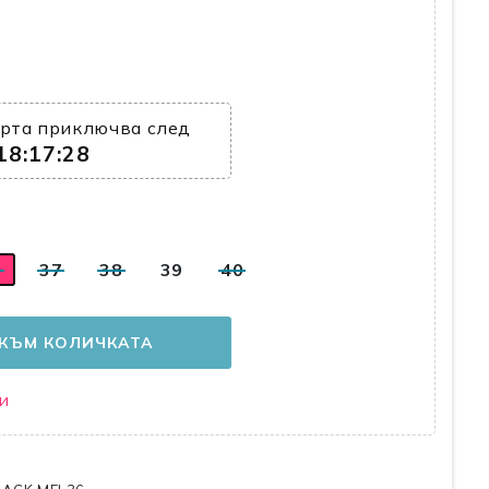
рта приключва след
18:17:27
6
37
38
39
40
КЪМ КОЛИЧКАТА