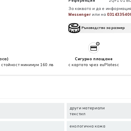
Референция
2QF1 01 B
За каквато и да е информация
Messenger
или на
031433540
Ръководство за размер
аса)
Сигурно плащане
 стойност минимум 160 лв
с картата чрез euPlatesc
други материали
текстил
екологична кожа