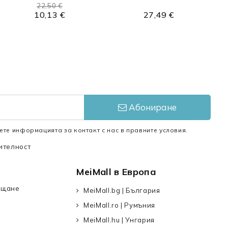
22,50 €
10,13 €
27,49 €
Абониране
ете информацията за контакт с нас в правните условия.
ителност
MeiMall в Европа
ъщане
MeiMall.bg | България
MeiMall.ro | Румъния
MeiMall.hu | Унгария