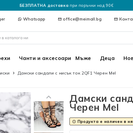
БЕЗПЛАТНА доставка
при поръчки над 90€
ger
Whatsapp
office@meimall.bg
Конта
mail_outline
mail_outline
рехи
Чанти и аксесоари
Мъже
Деца
Но
иски
Дамски сандали с нисък ток 2QF1 Черен MeI
chevron_right
Дамски санд
Черен MeI
Продукта е наличен в н
error_outline