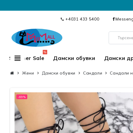
+4031 433 5400
Messen
call
%
view_headline
Summer Sale
Дамски обувки
Дамски д
Жени
Дамски обувки
Сандали
Сандали н
chevron_right
chevron_right
chevron_right
chevron_right
-69%