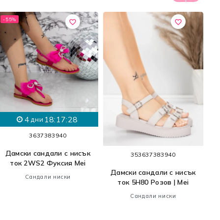
-55%
favorite_border
favorite_border
4
18:17:27
дни
36
37
38
39
40
Д
Дамски сандали с нисък
35
36
37
38
39
40
ток 2WS2 Фуксия Mei
Дамски сандали с нисък
Сандали ниски
ток 5H80 Розов | Mei
Сандали ниски