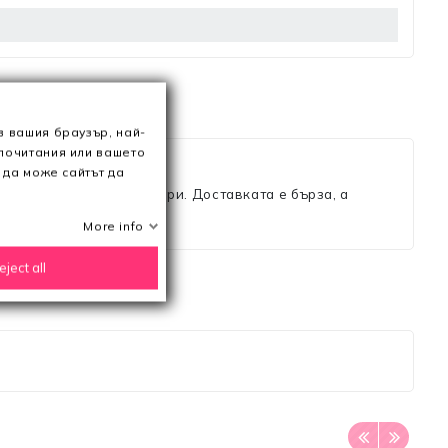
в вашия браузър, най-
дпочитания или вашето
 те ще ви впечатлят!
 да може сайтът да
 дрехи, чанти и аксесоари. Доставката е бърза, а
More info
eject all