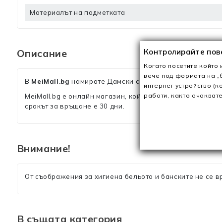
Материалът на подметката
Контролирайте пов
Описание
Когато посетите който 
вече под формата на „б
В
MeiMall.bg
намирате Дамски сандали с нисък ток 2QF1
интернет устройство (к
работи, както очаквате
MeiMall.bg е онлайн магазин, който предлага широка га
срокът за връщане е 30 дни.
Внимание!
От съображения за хигиена бельото и банските не се в
В същата категория