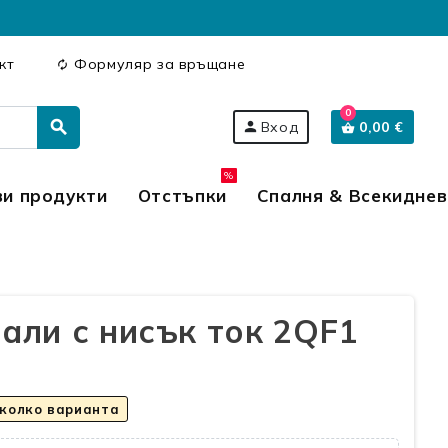
кт
Формуляр за връщане
autorenew
0
search
person
Вход
0,00 €
shopping_basket
%
ви продукти
Отстъпки
Спалня & Всекидне
али с нисък ток 2QF1
яколко варианта