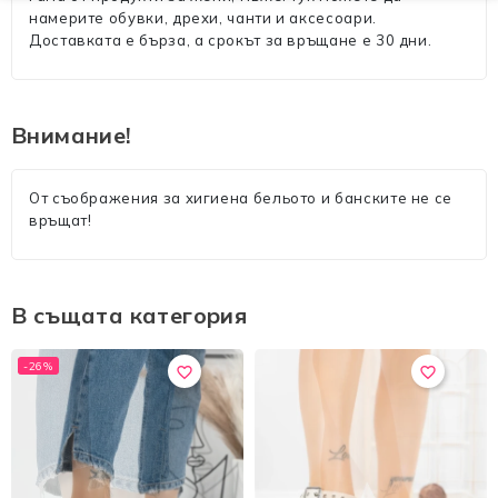
намерите обувки, дрехи, чанти и аксесоари.
Доставката е бърза, а срокът за връщане е 30 дни.
Внимание!
От съображения за хигиена бельото и банските не се
връщат!
В същата категория
-26%
favorite_border
favorite_border