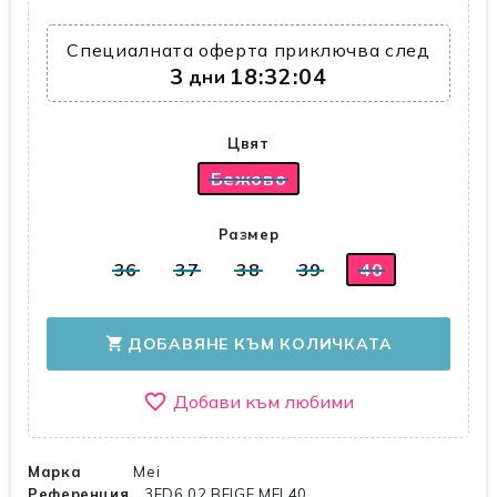
Специалната оферта приключва след
3
18:32:04
дни
Цвят
Бежово
Размер
36
37
38
39
40
ДОБАВЯНЕ КЪМ КОЛИЧКАТА
shopping_cart
favorite_border
Марка
Mei
Референция
3FD6 02 BEIGE MEI 40