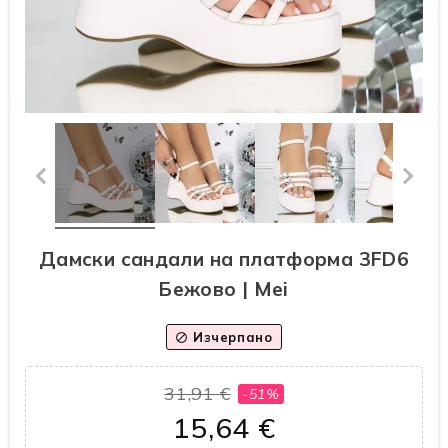
Дамски сандали на платформа 3FD6
Бежово | Mei
Изчерпано
block
31,91 €
-51%
15,64 €