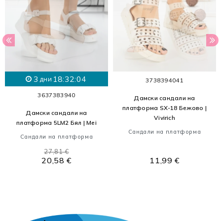
3
18:32:04
дни
37
38
39
40
41
36
37
38
39
40
Дамски сандали на
платформа SX-18 Бежово |
Дамски сандали на
Vivirich
платформа 5LM2 Бял | Mei
Сандали на платформа
Сандали на платформа
27,81 €
20,58 €
11,99 €