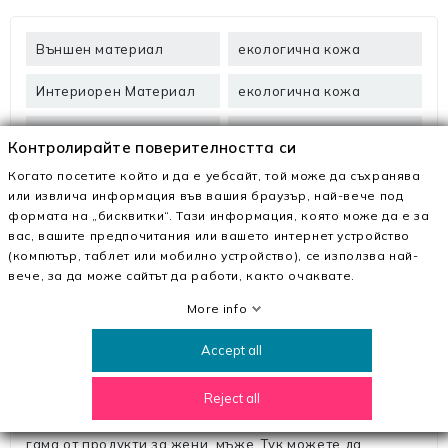
Външен материал
екологична кожа
Интериорен Материал
екологична кожа
Материалът на
каучук
Контролирайте поверителността си
подметката
Когато посетите който и да е уебсайт, той може да съхранява
Височина на
9 см
или извлича информация във вашия браузър, най-вече под
платформата
формата на „бисквитки“. Тази информация, която може да е за
вас, вашите предпочитания или вашето интернет устройство
(компютър, таблет или мобилно устройство), се използва най-
вече, за да може сайтът да работи, както очаквате.
Описание
More info
Accept all
В
MeiMall.bg
намирате Дамски сандали на платформа
3FD6 Бежово | Mei. Заедно с качествени материали и
модерен дизайн те ще ви впечатлят!
Reject all
MeiMall.bg е онлайн магазин, който предлага широка
гама от продукти за жени, мъже. Тук можете да