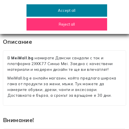
платформата
Accept all
Тип пета
дебел ток
Reject all
Описание
В
MeiMall.bg
намирате Дамски сандали с ток и
платформа 2XKK77 Синьо Mei. Заедно с качествени
материали и модерен дизайн те ще ви впечатлят!
MeiMall.bg е онлайн магазин, който предлага широка
гама от продукти за жени, мъже. Тук можете да
намерите обувки, дрехи, чанти и аксесоари.
Доставката е бърза, а срокът за връщане е 30 дни.
Внимание!