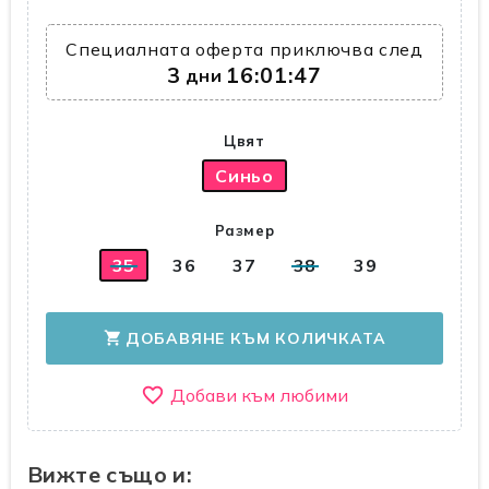
Специалната оферта приключва след
3
16:01:46
дни
Цвят
Синьо
Размер
35
36
37
38
39
ДОБАВЯНЕ КЪМ КОЛИЧКАТА
shopping_cart
favorite_border
Вижте също и: