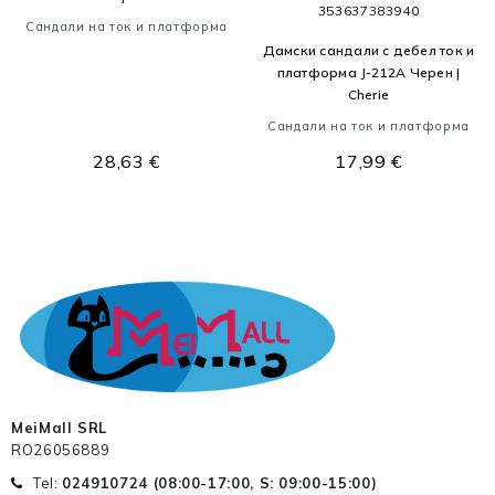
35
36
37
38
39
40
Сандали на ток и платформа
Дамски сандали с дебел ток и
платформа J-212A Черен |
Cherie
Сандали на ток и платформа
28,63 €
17,99 €
MeiMall SRL
RO26056889
Tel:
024910724 (
08:00-17:00, S: 09:00-15:00
)