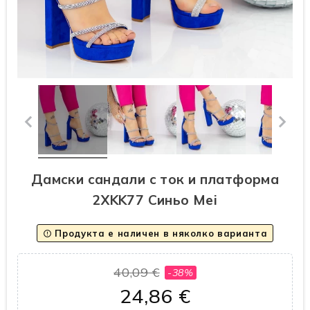
Дамски сандали с ток и платформа
2XKK77 Синьо Mei
Продукта е наличен в няколко варианта
error_outline
40,09 €
-38%
24,86 €