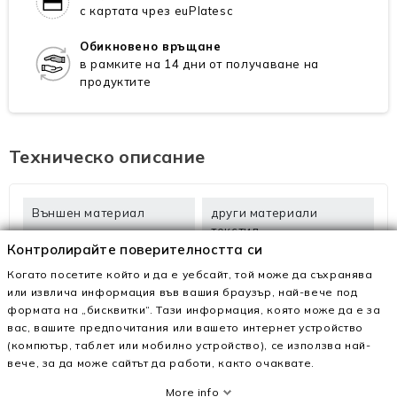
с картата чрез euPlatesc
Обикновено връщане
в рамките на 14 дни от получаване на
продуктите
Техническо описание
Външен материал
други материали
текстил
Контролирайте поверителността си
Интериорен Материал
екологична кожа
Когато посетите който и да е уебсайт, той може да съхранява
или извлича информация във вашия браузър, най-вече под
Материалът на
каучук
формата на „бисквитки“. Тази информация, която може да е за
подметката
вас, вашите предпочитания или вашето интернет устройство
(компютър, таблет или мобилно устройство), се използва най-
Височина на петата
12 см
вече, за да може сайтът да работи, както очаквате.
More info
Височина на
3 см