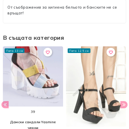
От съображения за хигиена бельото и банските не се
връщат!
В същата категория
Пета 13 см
Пета 12.5 см
favorite_border
favorite_border
39
Дамски сандали Yasmine
черни