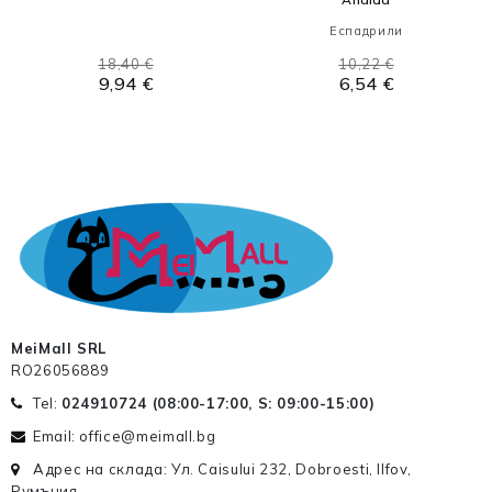
Еспадрили
18,40 €
10,22 €
9,94 €
6,54 €
MeiMall SRL
RO26056889
Tel:
024910724 (
08:00-17:00, S: 09:00-15:00
)
Email: office@meimall.bg
Адрес на склада: Ул. Caisului 232, Dobroesti, Ilfov,
Румъния