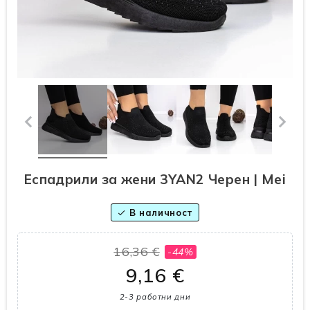
Еспадрили за жени 3YAN2 Черен | Mei
В наличност
check
16,36 €
-44%
9,16 €
2-3 работни дни