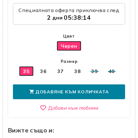
Специалната оферта приключва след
2
05:38:14
дни
Цвят
Черен
Размер
35
36
37
38
39
40
ДОБАВЯНЕ КЪМ КОЛИЧКАТА
shopping_cart
favorite_border
Вижте също и: