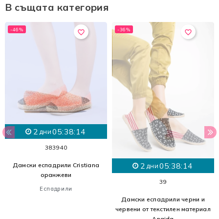
В същата категория
-46%
-36%
favorite_border
favorite_border
2
05:38:14
дни
38
39
40
2
05:38:14
Дамски еспадрили Cristiana
дни
оранжеви
39
Еспадрили
Дамски еспадрили черни и
червени от текстилен материал
Anaida