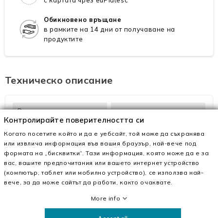
Обикновено връщане
в рамките на 14 дни от получаване на
продуктите
Техническо описание
Външен материал
текстил
Контролирайте поверителността си
Интериорен Материал
текстил
Когато посетите който и да е уебсайт, той може да съхранява
или извлича информация във вашия браузър, най-вече под
Материалът на
каучук
формата на „бисквитки“. Тази информация, която може да е за
подметката
вас, вашите предпочитания или вашето интернет устройство
(компютър, таблет или мобилно устройство), се използва най-
Височината на
4 см
вече, за да може сайтът да работи, както очаквате.
подметката
More info