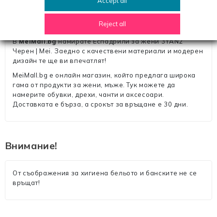
Accept all
Описание
Reject all
В
MeiMall.bg
намирате Еспадрили за жени 3YAN2
Черен | Mei. Заедно с качествени материали и модерен
дизайн те ще ви впечатлят!
MeiMall.bg е онлайн магазин, който предлага широка
гама от продукти за жени, мъже. Тук можете да
намерите обувки, дрехи, чанти и аксесоари.
Доставката е бърза, а срокът за връщане е 30 дни.
Внимание!
От съображения за хигиена бельото и банските не се
връщат!