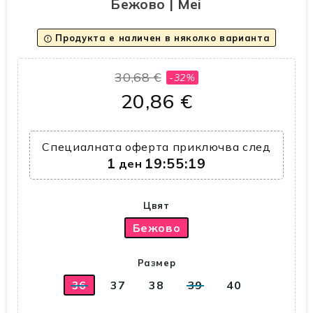
Бежово | Mei
Продукта е наличен в няколко варианта
error_outline
30,68 €
-32%
20,86 €
Специалната оферта приключва след
1
19:55:18
ден
Цвят
Бежово
Размер
36
37
38
39
40