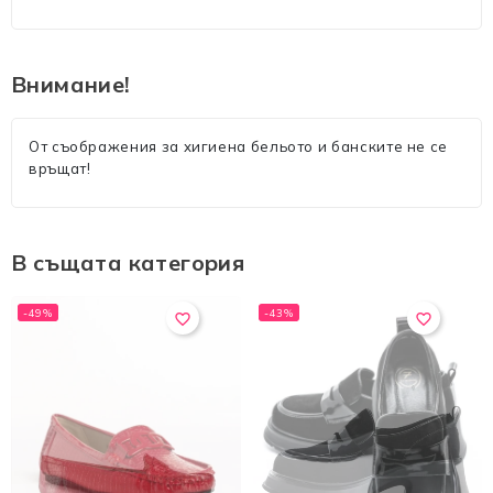
Внимание!
От съображения за хигиена бельото и банските не се
връщат!
В същата категория
-49%
-43%
favorite_border
favorite_border