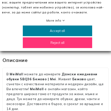
вас, вашите предпочитания или вашето интернет устройство
(компютър, таблет или мобилно устройство), се използва най-
Интериорен Материал
други материали
вече, за да може сайтът да работи, както очаквате.
Материалът на
пяна
More info
подметката
Accept all
Височина на
4.5 см
платформата
Reject all
Описание
В
MeiMall
можете да намерите
Дамски ежедневни
обувки 5BQ36 Бежово | Mei
. Живият
Бежово
цвят,
съчетан с качествени материали и модерен дизайн, ще
Ви впечатли!
MeiMall
е онлайн магазин, който
предлага широка гама от продукти за жени, мъже и
деца. Тук можете да намерите обувки, дрехи, чанти и
аксесоари. Доставката е бърза, а срокът за връщане е
14 дни.