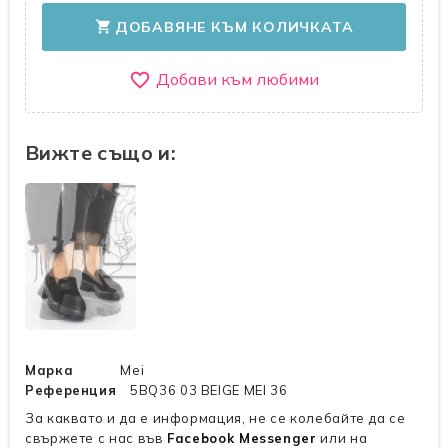
ДОБАВЯНЕ КЪМ КОЛИЧКАТА
shopping_cart
favorite_border
Вижте също и:
Марка
Mei
Референция
5BQ36 03 BEIGE MEI 36
За каквато и да е информация, не се колебайте да се
свържете с нас във
Facebook Messenger
или на