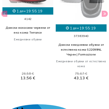
1
19:55:18
ден
41
42
1
19:55:18
Дамски мокасини червени от
ден
еко кожа Terrance
37
38
39
40
Ежедневни обувки
Дамски ежедневни обувки от
естествена кожа S22099NL
Черен | Formazione
Ежедневни обувки от естествена
кожа
26,58 €
75,67 €
13,56 €
43,13 €