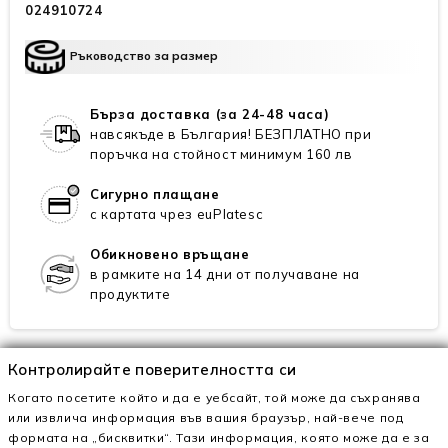
024910724
Ръководство за размер
Бърза доставка (за 24-48 часа)
навсякъде в България! БЕЗПЛАТНО при
поръчка на стойност минимум 160 лв
Сигурно плащане
с картата чрез euPlatesc
Обикновено връщане
в рамките на 14 дни от получаване на
продуктите
Контролирайте поверителността си
Техническо описание
Когато посетите който и да е уебсайт, той може да съхранява
или извлича информация във вашия браузър, най-вече под
формата на „бисквитки“. Тази информация, която може да е за
Външен материал
екологична кожа